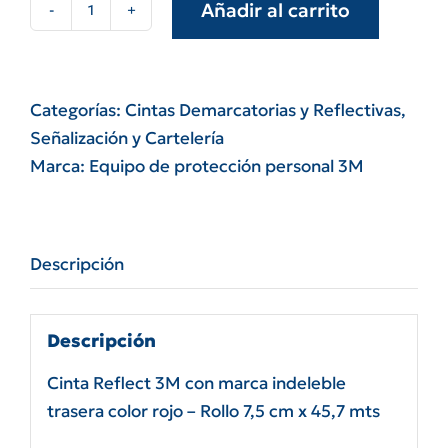
Añadir al carrito
Cinta
reflect
3m
con
Categorías:
Cintas Demarcatorias y Reflectivas
,
marca
Señalización y Cartelería
indeleble
Marca:
Equipo de protección personal 3M
trasera
color
rojo
Descripción
-
rollo
7,5
Descripción
cm
Cinta Reflect 3M con marca indeleble
x
trasera color rojo – Rollo 7,5 cm x 45,7 mts
45,7
mts