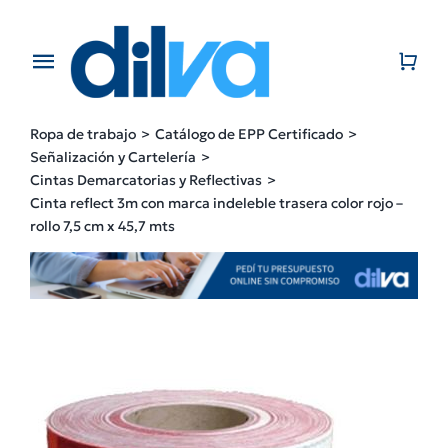
Skip
to
content
Toggle
Navigation
Home
Ropa de trabajo
Catálogo de EPP Certificado
Señalización y Cartelería
EMPRESA
Cintas Demarcatorias y Reflectivas
Cinta reflect 3m con marca indeleble trasera color rojo –
rollo 7,5 cm x 45,7 mts
PRODUCTOS
CATÁLOGO
CONTACTO
BLOG