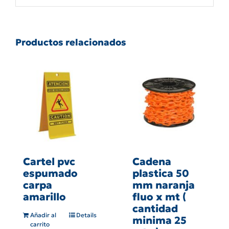
cantidad
Productos relacionados
Cartel pvc
Cadena
espumado
plastica 50
carpa
mm naranja
amarillo
fluo x mt (
cantidad
Añadir al
Details
minima 25
carrito