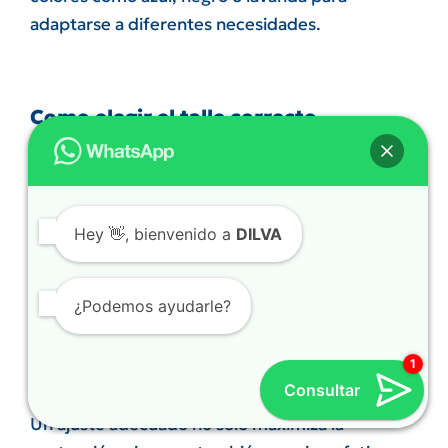
adaptarse a diferentes necesidades.
Como elegir el talle correcto
Para elegir el tamaño correcto, sigue nuestra
guía de talles: mide el ancho de tu palma (sin el
pulgar)
Hey
👋, bienvenido a
DILVA
menos de 17 cm para XS
17-20 cm para S
¿Podemos ayudarle?
20-23 cm para M
23-25 cm para L
más de 25 cm para XL
Consultar
Un ajuste adecuado no solo maximiza la