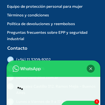
Equipo de protección personal para mujer
Términos y condiciones
Política de devoluciones y reembolsos
Preguntas frecuentes sobre EPP y seguridad
industrial
Contacto
(+54) 11 3209-9202
(011) 5263-3074
comercial@dilva.com.ar
Gonzalez Castillo 312. Ramos Mejia – Buenos
Hey
👋, bienvenido a
DILVA
Aires
Lunes a Viernes de 9 a 17 hs.