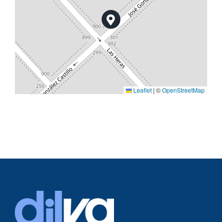
Leaflet
|
©
OpenStreetMap