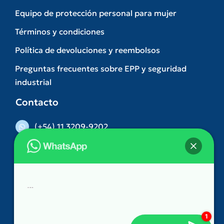
Equipo de protección personal para mujer
Términos y condiciones
Política de devoluciones y reembolsos
Preguntas frecuentes sobre EPP y seguridad
industrial
Contacto
(+54) 11 3209-9202
(011) 5263-3074
Hola
👋, bienvenido a
DILVA
comercial@dilva.com.ar
Gonzalez Castillo 312. Ramos Mejia – Buenos
¿Podemos ayudarle?
Aires
Lunes a Viernes de 9 a 17 hs.