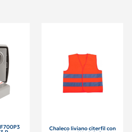
y F700P3
Chaleco liviano citerfil con