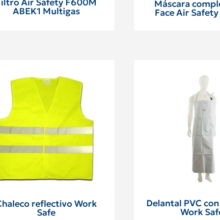
Filtro Air Safety F600M
Máscara comple
ABEK1 Multigas
Face Air Safety
Delantal PVC con
Chaleco reflectivo Work
Work Saf
Safe