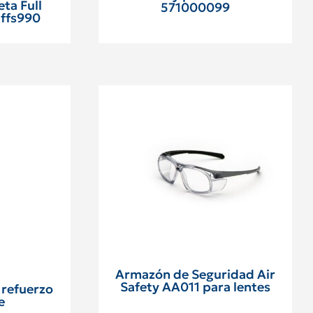
ta Full
571000099
 ffs990
Armazón de Seguridad Air
Safety AA011 para lentes
 refuerzo
e