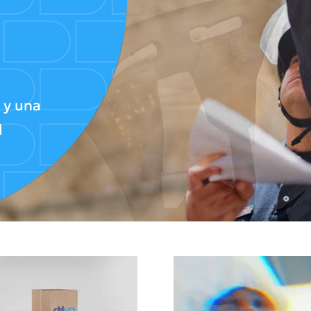
 y una
d