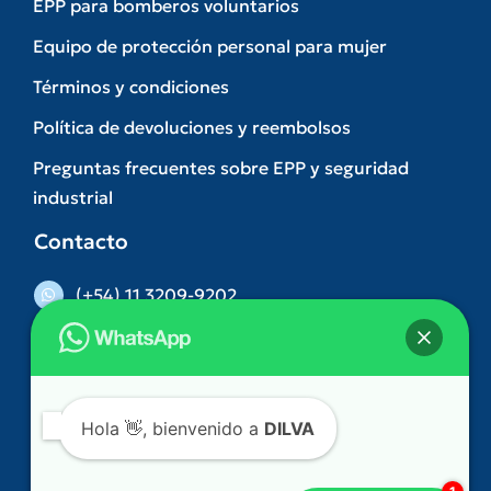
EPP para bomberos voluntarios
Equipo de protección personal para mujer
Términos y condiciones
Política de devoluciones y reembolsos
Preguntas frecuentes sobre EPP y seguridad
industrial
Contacto
(+54) 11 3209-9202
(011) 5263-3074
Hola
👋, bienvenido a
DILVA
comercial@dilva.com.ar
Gonzalez Castillo 312. Ramos Mejia – Buenos
¿Podemos ayudarle?
Aires