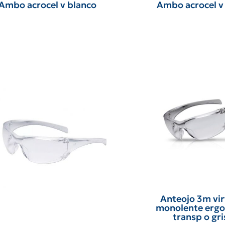
Ambo acrocel v blanco
Ambo acrocel v 
Anteojo 3m vir
monolente erg
transp o gri