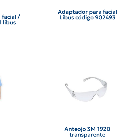
Adaptador para facial
facial /
Libus código 902493
l libus
Anteojo 3M 1920
transparente