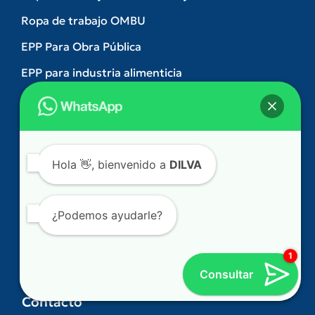
Ropa de trabajo OMBU
EPP Para Obra Pública
EPP para industria alimenticia
EPP para electricistas
EPP para logística y depósitos
EPP para bomberos voluntarios
Hola
👋, bienvenido a
DILVA
Equipo de protección personal para mujer
Términos y condiciones
¿Podemos ayudarle?
Política de devoluciones y reembolsos
Preguntas frecuentes sobre EPP y seguridad
industrial
Consultar
Contacto