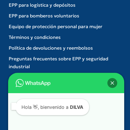
EPP para logística y depósitos
EPP para bomberos voluntarios
Equipo de protección personal para mujer
Términos y condiciones
Política de devoluciones y reembolsos
Preguntas frecuentes sobre EPP y seguridad
industrial
Contacto
(+54) 11 3209-9202
(011) 5263-3074
Hola
👋, bienvenido a
DILVA
comercial@dilva.com.ar
Gonzalez Castillo 312. Ramos Mejia – Buenos
¿Podemos ayudarle?