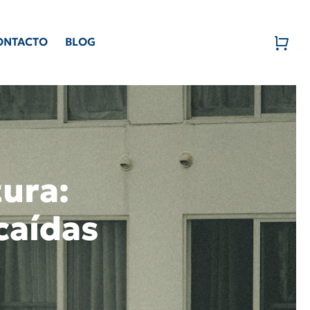
ONTACTO
BLOG
tura:
caídas