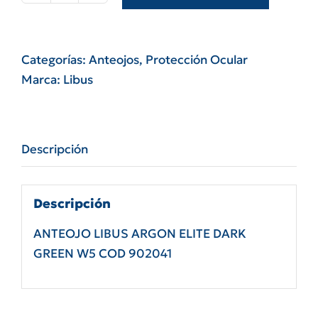
libus
argon
elite
Categorías:
Anteojos
,
Protección Ocular
dark
Marca:
Libus
green
w5
cod
Descripción
902041
cantidad
Descripción
ANTEOJO LIBUS ARGON ELITE DARK
GREEN W5 COD 902041