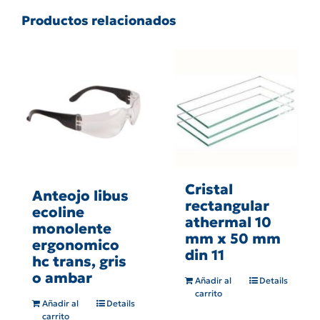
Productos relacionados
Cristal
Anteojo libus
rectangular
ecoline
athermal 10
monolente
mm x 50 mm
ergonomico
din 11
hc trans, gris
o ambar
Añadir al
Details
carrito
Añadir al
Details
carrito