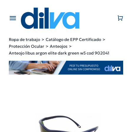
Skip
to
content
Toggle
Navigation
Home
Ropa de trabajo
Catálogo de EPP Certificado
Protección Ocular
Anteojos
EMPRESA
Anteojo libus argon elite dark green w5 cod 902041
PRODUCTOS
CATÁLOGO
CONTACTO
BLOG