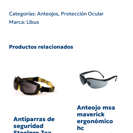
mig
901442
Categorías:
Anteojos
,
Protección Ocular
antirralla
Marca:
Libus
patilla
regulable
incoloro
Productos relacionados
transparente
cantidad
Anteojo msa
maverick
Antiparras de
ergonómico
seguridad
hc
Steelpro Zex