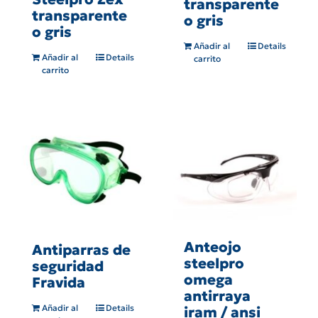
transparente
transparente
o gris
o gris
Añadir al
Details
Añadir al
Details
carrito
carrito
Anteojo
Antiparras de
steelpro
seguridad
omega
Fravida
antirraya
Añadir al
Details
iram / ansi