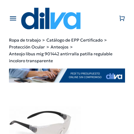
Skip
to
content
Toggle
Navigation
Home
Ropa de trabajo
Catálogo de EPP Certificado
Protección Ocular
Anteojos
EMPRESA
Anteojo libus mig 901442 antirralla patilla regulable
incoloro transparente
PRODUCTOS
CATÁLOGO
CONTACTO
BLOG