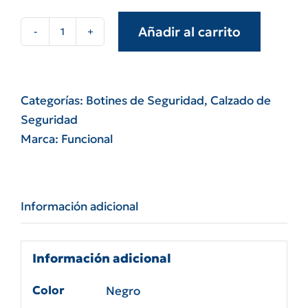
Añadir al carrito
Botín
de
cuero
negro
Categorías:
Botines de Seguridad
,
Calzado de
punta
Seguridad
de
Marca:
Funcional
acero
Terra
Funcional
Información adicional
cantidad
Información adicional
Color
Negro