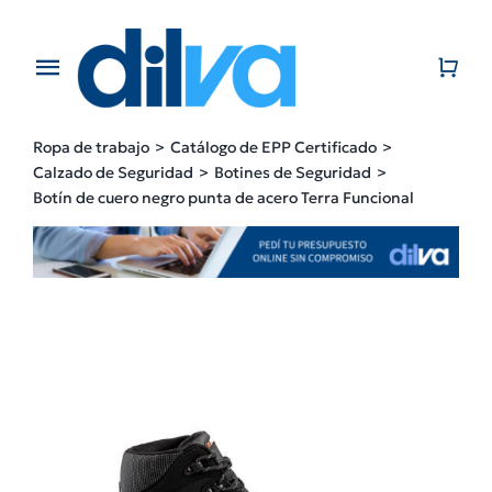
Skip
to
content
Toggle
Navigation
Home
Ropa de trabajo
Catálogo de EPP Certificado
Calzado de Seguridad
Botines de Seguridad
EMPRESA
Botín de cuero negro punta de acero Terra Funcional
PRODUCTOS
CATÁLOGO
CONTACTO
BLOG