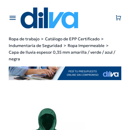
Skip
to
content
Toggle
Navigation
Home
Ropa de trabajo
Catálogo de EPP Certificado
Indumentaria de Seguridad
Ropa Impermeable
EMPRESA
Capa de lluvia espesor 0,35 mm amarilla / verde / azul /
negra
PRODUCTOS
CATÁLOGO
CONTACTO
BLOG