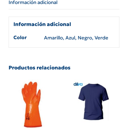
Información adicional
/
azul
/
Información adicional
negra
cantidad
Color
Amarillo, Azul, Negro, Verde
Productos relacionados