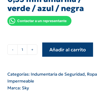
verde / azul / negra
Contactar a un representante
Añadir al carrito
Capa
de
lluvia
espesor
Categorías:
Indumentaria de Seguridad
,
Ropa
0,35
Impermeable
mm
Marca:
Sky
amarilla
/
verde