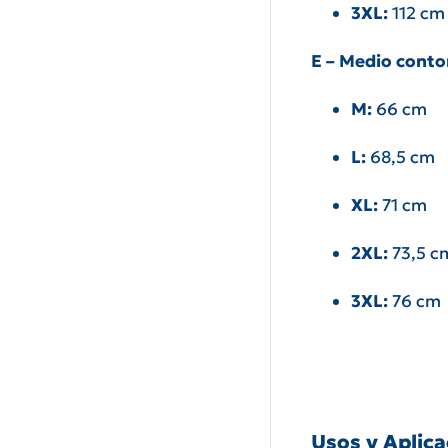
3XL:
112 cm
E – Medio conto
M:
66 cm
L:
68,5 cm
XL:
71 cm
2XL:
73,5 c
3XL:
76 cm
Usos y Aplic