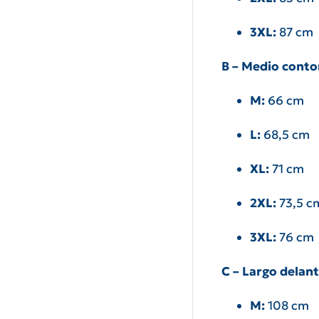
3XL:
87 cm
B – Medio conto
M:
66 cm
L:
68,5 cm
XL:
71 cm
2XL:
73,5 c
3XL:
76 cm
C – Largo delan
M:
108 cm