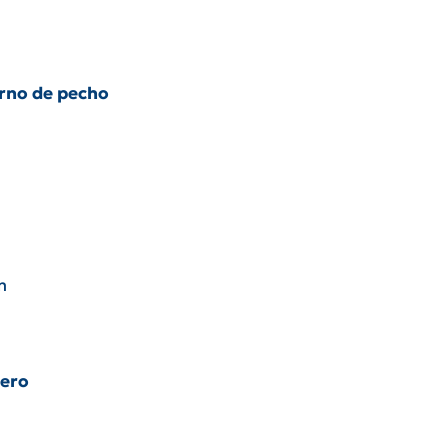
rno de pecho
m
tero