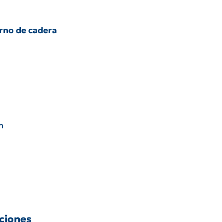
rno de cadera
m
aciones