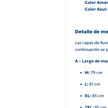
Color Amari
Color Azul:
Detalle de me
Las capas de lluv
continuación se 
A – Largo de m
M:
79 cm
L:
81 cm
XL:
83 cm
2XL:
85 cm