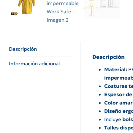
Descripción
Descripción
Información adicional
Material:
PV
impermeabi
Costuras t
Espesor de
Color amaril
Diseño erg
Incluye
bols
Talles disp