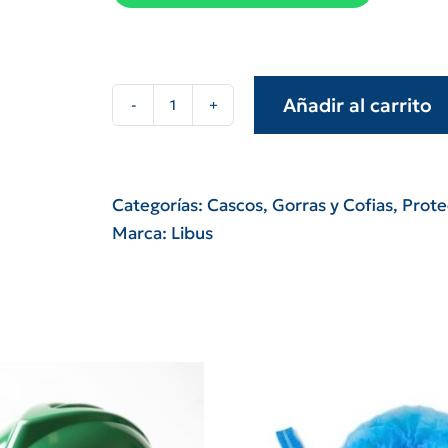
Añadir al carrito
Carcasa
3m
lumina
con
Categorías:
Cascos, Gorras y Cofias
,
Prote
reflectivo
Marca:
Libus
norma
iram
sello
s
colores
varios
cantidad