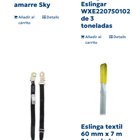
Eslingar
amarre Sky
WXE220750102
de 3
Añadir al
Details
carrito
toneladas
Añadir al
Details
carrito
Eslinga textil
60 mm x 7 m