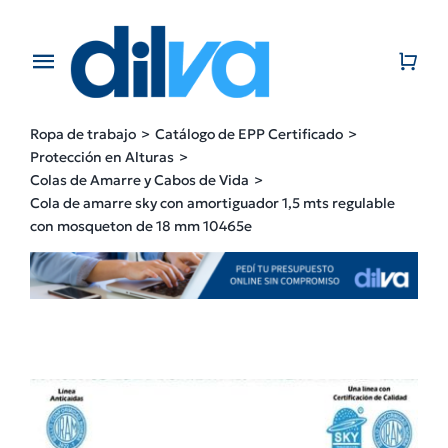
Skip
to
content
Toggle
Navigation
Home
Ropa de trabajo
Catálogo de EPP Certificado
Protección en Alturas
EMPRESA
Colas de Amarre y Cabos de Vida
Cola de amarre sky con amortiguador 1,5 mts regulable
con mosqueton de 18 mm 10465e
PRODUCTOS
CATÁLOGO
CONTACTO
BLOG