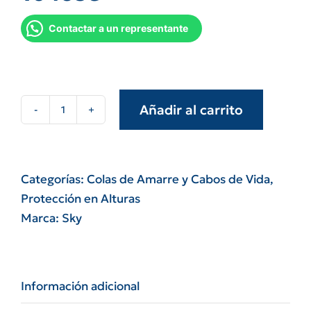
Contactar a un representante
Añadir al carrito
Cola
de
amarre
sky
Categorías:
Colas de Amarre y Cabos de Vida
,
con
Protección en Alturas
amortiguador
Marca:
Sky
1,5
mts
regulable
Información adicional
con