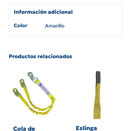
mosqueton
de
Información adicional
18
mm
Color
Amarillo
10465e
cantidad
Productos relacionados
Eslinga
Cola de