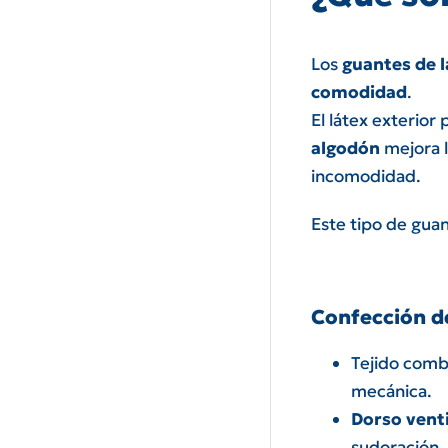
Los
guantes de l
comodidad
.
El látex exterior
algodón
mejora l
incomodidad.
Este tipo de gua
Confección de
Tejido com
mecánica.
Dorso vent
sudoración.