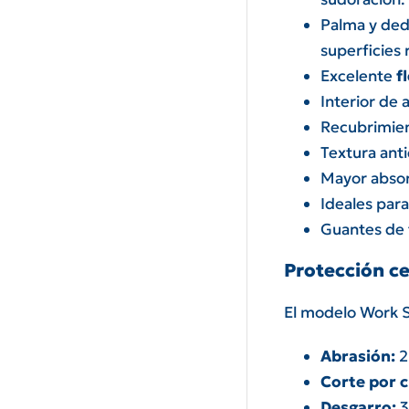
Palma y de
superficies 
Excelente
f
Interior de 
Recubrimien
Textura ant
Mayor absorc
Ideales par
Guantes de t
Protección ce
El modelo Work Sa
Abrasión:
2
Corte por c
Desgarro:
3