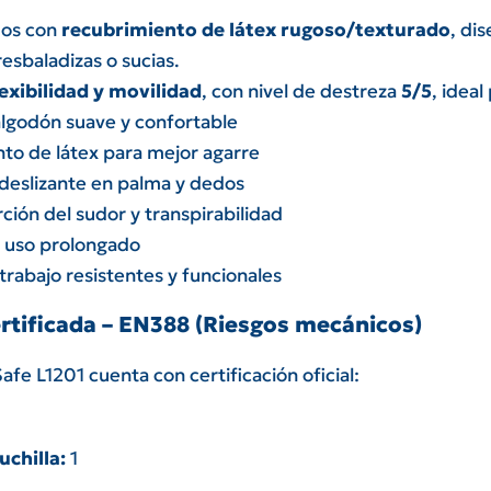
dos con
recubrimiento de látex rugoso/texturado
, di
resbaladizas o sucias.
lexibilidad y movilidad
, con nivel de destreza
5/5
, idea
algodón suave y confortable
to de látex para mejor agarre
ideslizante en palma y dedos
ión del sudor y transpirabilidad
a uso prolongado
rabajo resistentes y funcionales
rtificada – EN388 (Riesgos mecánicos)
fe L1201 cuenta con certificación oficial:
uchilla:
1