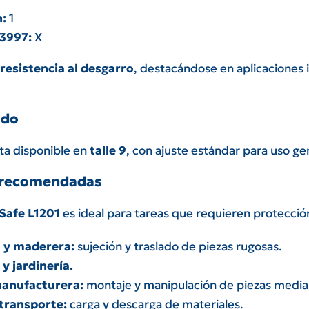
n:
1
13997:
X
resistencia al desgarro
, destacándose en aplicaciones i
ado
ta disponible en
talle 9
, con ajuste estándar para uso ge
 recomendadas
Safe L1201
es ideal para tareas que requieren protección
a y maderera:
sujeción y traslado de piezas rugosas.
 y jardinería.
manufacturera:
montaje y manipulación de piezas media
 transporte:
carga y descarga de materiales.