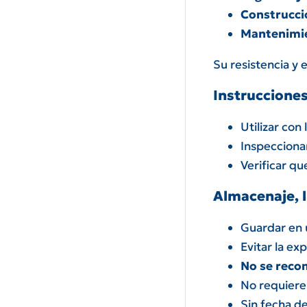
Construcció
Mantenimien
Su resistencia y 
Instruccione
Utilizar con
Inspeccionar
Verificar qu
Almacenaje, 
Guardar en u
Evitar la ex
No se reco
No requiere
Sin fecha de