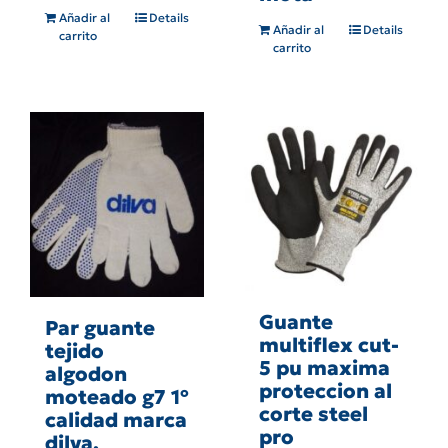
Añadir al
Details
Añadir al
Details
carrito
carrito
Guante
Par guante
multiflex cut-
tejido
5 pu maxima
algodon
proteccion al
moteado g7 1º
corte steel
calidad marca
pro
dilva,