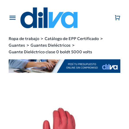
Skip
to
content
Toggle
Navigation
Home
Ropa de trabajo
Catálogo de EPP Certificado
Guantes
Guantes Dieléctricos
EMPRESA
Guante Dieléctrico clase 0 boldt 5000 volts
PRODUCTOS
CATÁLOGO
CONTACTO
BLOG