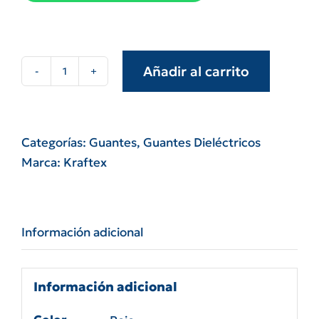
Añadir al carrito
Guante
Dieléctrico
clase
0
Categorías:
Guantes
,
Guantes Dieléctricos
boldt
Marca:
Kraftex
5000
volts
cantidad
Información adicional
Información adicional