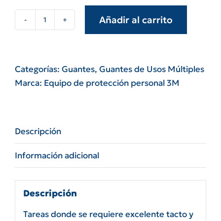
Añadir al carrito
Guante
3M
g15
streech
Categorías:
Guantes
,
Guantes de Usos Múltiples
Canario
Marca:
Equipo de protección personal 3M
cantidad
Descripción
Información adicional
Descripción
Tareas donde se requiere excelente tacto y