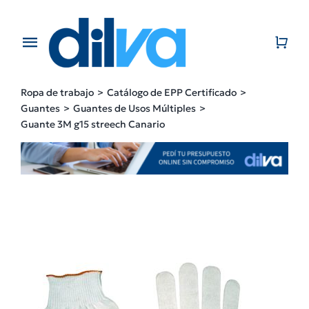
Skip
to
content
Toggle
Navigation
Home
Ropa de trabajo
Catálogo de EPP Certificado
Guantes
Guantes de Usos Múltiples
EMPRESA
Guante 3M g15 streech Canario
PRODUCTOS
CATÁLOGO
CONTACTO
BLOG