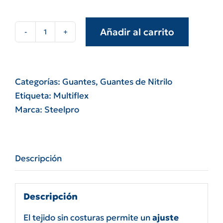
Añadir al carrito
Guantes
multiflex
nitrilo
Force
Categorías:
Guantes
,
Guantes de Nitrilo
steelpro
Etiqueta:
Multiflex
cantidad
Marca:
Steelpro
Descripción
Descripción
El tejido sin costuras permite un
ajuste