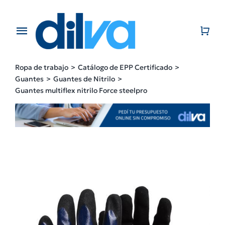
Skip
to
content
Toggle
Navigation
Home
Ropa de trabajo
Catálogo de EPP Certificado
Guantes
Guantes de Nitrilo
EMPRESA
Guantes multiflex nitrilo Force steelpro
PRODUCTOS
CATÁLOGO
CONTACTO
BLOG