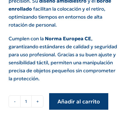
precisión. Su
diseño ambidiestro
y el
borde
enrollado
facilitan la colocación y el retiro,
optimizando tiempos en entornos de alta
rotación de personal.
Cumplen con la
Norma Europea CE
,
garantizando estándares de calidad y seguridad
para uso profesional. Gracias a su buen ajuste y
sensibilidad táctil, permiten una manipulación
precisa de objetos pequeños sin comprometer
la protección.
Añadir al carrito
Guantes
nitrilo
examinación