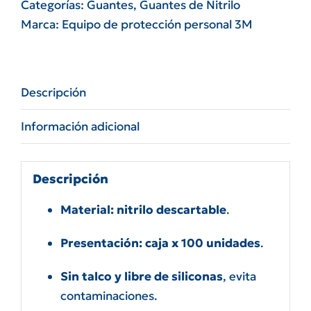
caja
Categorías:
Guantes
,
Guantes de Nitrilo
x
Marca:
Equipo de protección personal 3M
100
cantidad
Descripción
Información adicional
Descripción
Material: nitrilo descartable
.
Presentación: caja x 100 unidades
.
Sin talco y libre de siliconas
, evita
contaminaciones.