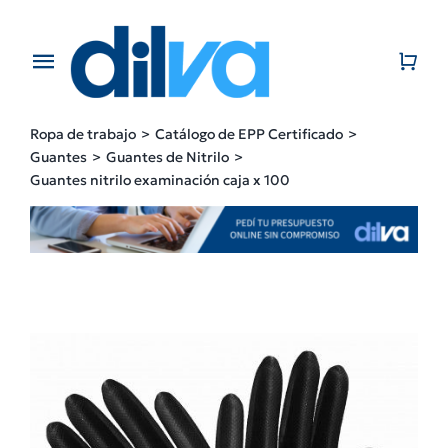
Skip
to
content
Toggle
Navigation
Home
Ropa de trabajo
Catálogo de EPP Certificado
Guantes
Guantes de Nitrilo
EMPRESA
Guantes nitrilo examinación caja x 100
PRODUCTOS
CATÁLOGO
CONTACTO
BLOG