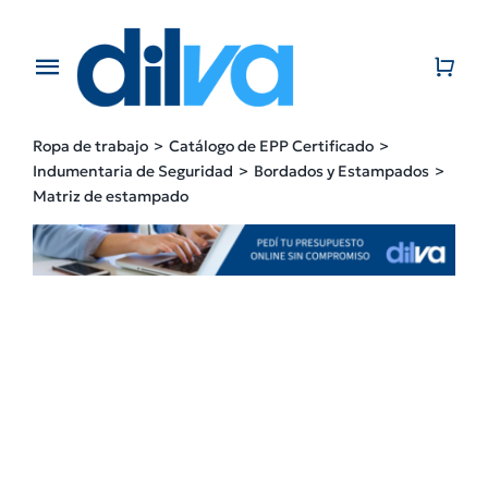
Skip
to
content
Toggle
Navigation
Home
Ropa de trabajo
Catálogo de EPP Certificado
Indumentaria de Seguridad
Bordados y Estampados
EMPRESA
Matriz de estampado
PRODUCTOS
CATÁLOGO
CONTACTO
BLOG