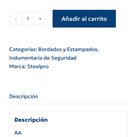
Añadir al carrito
Matriz
de
estampado
cantidad
Categorías:
Bordados y Estampados
,
Indumentaria de Seguridad
Marca:
Steelpro
Descripción
Descripción
AA