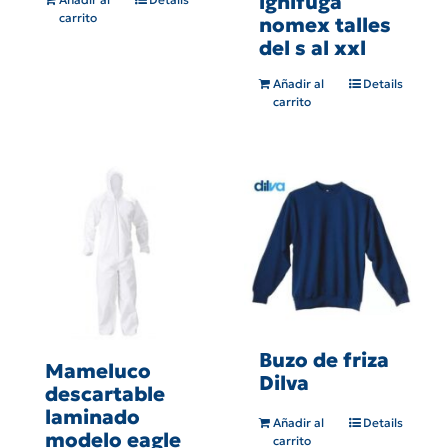
ignifuga
carrito
nomex talles
del s al xxl
Añadir al
Details
carrito
Buzo de friza
Mameluco
Dilva
descartable
laminado
Añadir al
Details
modelo eagle
carrito