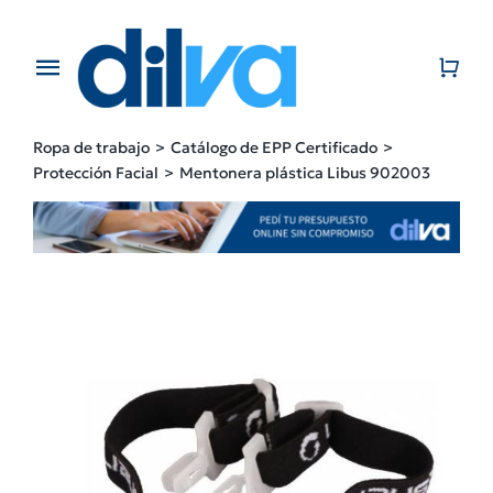
Skip
to
content
Toggle
Navigation
Home
Ropa de trabajo
Catálogo de EPP Certificado
Protección Facial
Mentonera plástica Libus 902003
EMPRESA
PRODUCTOS
CATÁLOGO
CONTACTO
BLOG