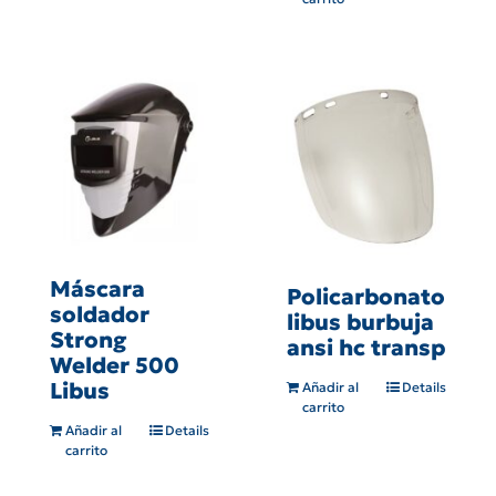
Máscara
Policarbonato
soldador
libus burbuja
Strong
ansi hc transp
Welder 500
Libus
Añadir al
Details
carrito
Añadir al
Details
carrito