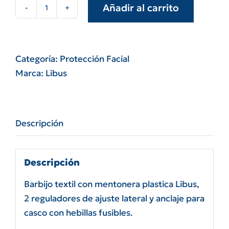
Añadir al carrito
Mentonera
plástica
Libus
902003
Categoría:
Protección Facial
cantidad
Marca:
Libus
Descripción
Descripción
Barbijo textil con mentonera plastica Libus,
2 reguladores de ajuste lateral y anclaje para
casco con hebillas fusibles.