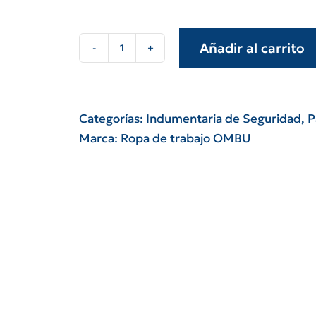
Añadir al carrito
Pantalón
cargo
azul
OMBU
Categorías:
Indumentaria de Seguridad
,
P
cantidad
Marca:
Ropa de trabajo OMBU