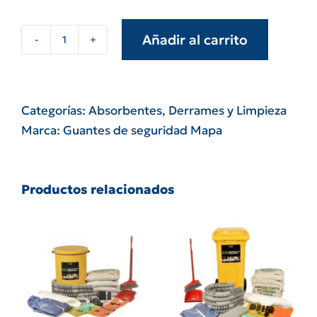
Añadir al carrito
Paño
absorbente
anken
medidas
Categorías:
Absorbentes
,
Derrames y Limpieza
varias
Marca:
Guantes de seguridad Mapa
cantidad
Productos relacionados