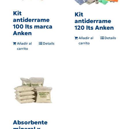
Kit
Kit
antiderrame
antiderrame
100 lts marca
120 lts Anken
Anken
Añadir al
Details
carrito
Añadir al
Details
carrito
Absorbente
mineral x