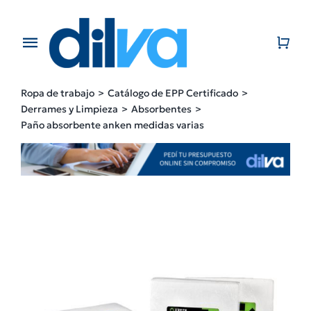
Skip
to
content
Toggle
Navigation
Home
Ropa de trabajo
Catálogo de EPP Certificado
Derrames y Limpieza
Absorbentes
EMPRESA
Paño absorbente anken medidas varias
PRODUCTOS
CATÁLOGO
CONTACTO
BLOG