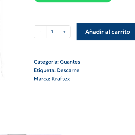
Añadir al carrito
Par
guante
descarne
combinado
Categoría:
Guantes
con
Etiqueta:
Descarne
jean,
Marca:
Kraftex
con
norma
iram
premium
cantidad