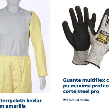
Guante multiflex c
pu maxima protecc
corte steel pro
terrycloth kevlar
Añadir al carrito
cm amarilla