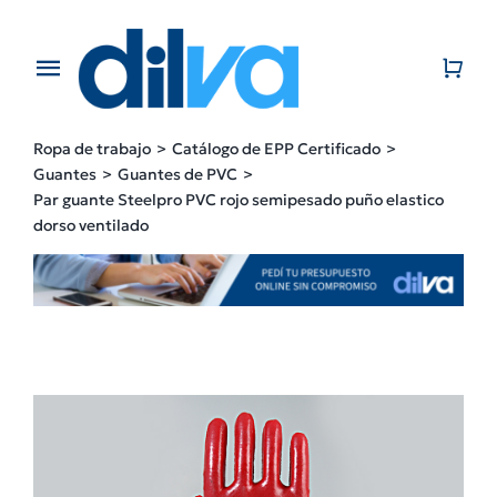
Skip
to
content
Toggle
Navigation
Home
Ropa de trabajo
Catálogo de EPP Certificado
Guantes
Guantes de PVC
EMPRESA
Par guante Steelpro PVC rojo semipesado puño elastico
dorso ventilado
PRODUCTOS
CATÁLOGO
CONTACTO
BLOG