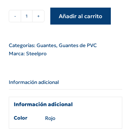
Añadir al carrito
Par
guante
Steelpro
PVC
Categorías:
Guantes
,
Guantes de PVC
rojo
Marca:
Steelpro
semipesado
puño
elastico
Información adicional
dorso
ventilado
cantidad
Información adicional
Color
Rojo