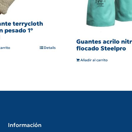
ante terrycloth
n pesado 1º
d
Guantes acrilo nitr
flocado Steelpro
carrito
Details
Añadir al carrito
Información