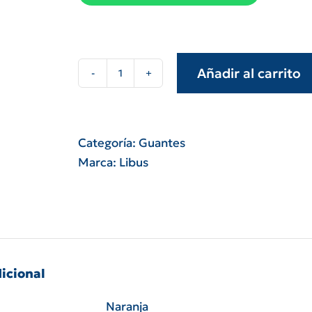
Añadir al carrito
Par
guante
vaqueta
1/2
Categoría:
Guantes
paseo
Marca:
Libus
amarillo
1º
calidad
talle
8
icional
cantidad
Naranja