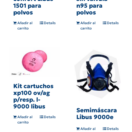
n95 para
1501 para
polvos
polvos
Añadir al
Details
Añadir al
Details
carrito
carrito
Kit cartuchos
xp100 ov/ag
p/resp. l-
9000 libus
Semimáscara
Libus 9000e
Añadir al
Details
carrito
Añadir al
Details