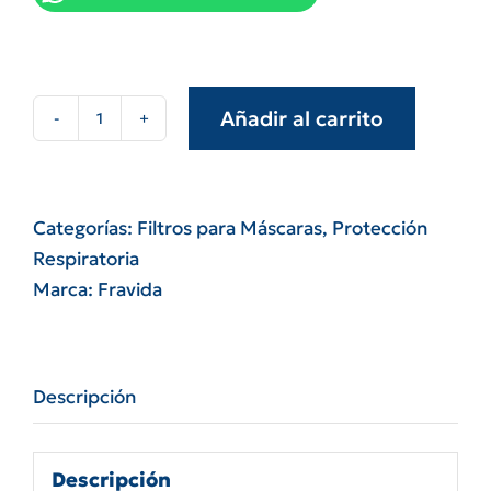
Añadir al carrito
Protector
resp.filtro
5300/24
-
Categorías:
Filtros para Máscaras
,
Protección
-
Respiratoria
fravida
Marca:
Fravida
cantidad
Descripción
Descripción