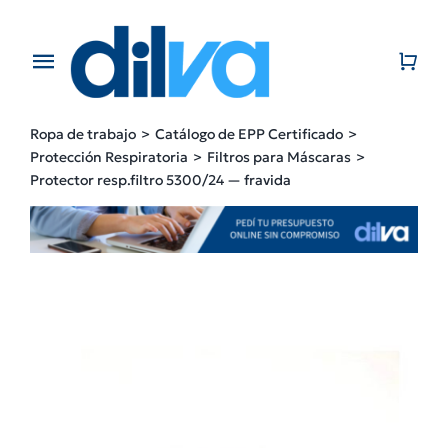
Skip
to
content
Toggle
Navigation
Home
Ropa de trabajo
Catálogo de EPP Certificado
Protección Respiratoria
Filtros para Máscaras
EMPRESA
Protector resp.filtro 5300/24 — fravida
PRODUCTOS
CATÁLOGO
CONTACTO
BLOG