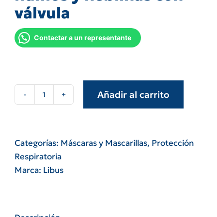
válvula
Contactar a un representante
Añadir al carrito
Respirador
Libus
n95
1740
Categorías:
Máscaras y Mascarillas
,
Protección
para
Respiratoria
polvos,
Marca:
Libus
humos
y
neblinas