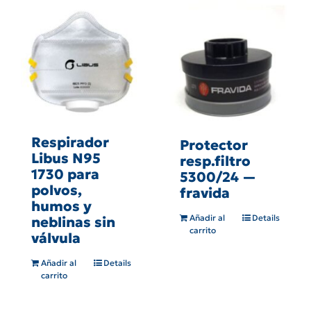
Respirador
Protector
Libus N95
resp.filtro
1730 para
5300/24 —
polvos,
fravida
humos y
Añadir al
Details
neblinas sin
carrito
válvula
Añadir al
Details
carrito