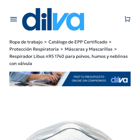
Skip
to
content
Toggle
Navigation
Home
Ropa de trabajo
Catálogo de EPP Certificado
Protección Respiratoria
Máscaras y Mascarillas
EMPRESA
Respirador Libus n95 1740 para polvos, humos y neblinas
con válvula
PRODUCTOS
CATÁLOGO
CONTACTO
BLOG