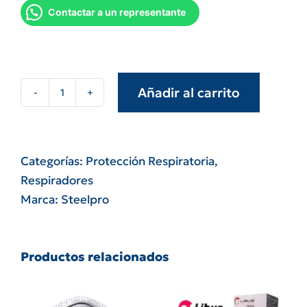
Contactar a un representante
Añadir al carrito
Respirador
steelpro
f720
sin
Categorías:
Protección Respiratoria
,
valvula
Respiradores
n95
Marca:
Steelpro
vapor
organico
cantidad
Productos relacionados