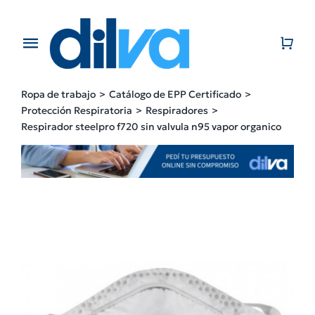
Skip
to
content
Toggle
Navigation
Home
Ropa de trabajo
Catálogo de EPP Certificado
Protección Respiratoria
Respiradores
EMPRESA
Respirador steelpro f720 sin valvula n95 vapor organico
PRODUCTOS
CATÁLOGO
CONTACTO
BLOG