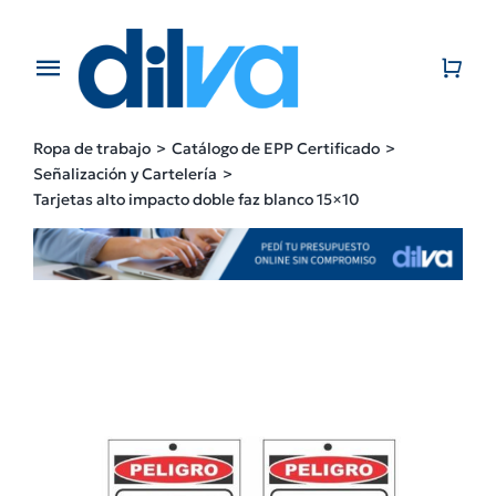
Skip
to
content
Toggle
Navigation
Home
Ropa de trabajo
Catálogo de EPP Certificado
Señalización y Cartelería
EMPRESA
Tarjetas alto impacto doble faz blanco 15×10
PRODUCTOS
CATÁLOGO
CONTACTO
BLOG