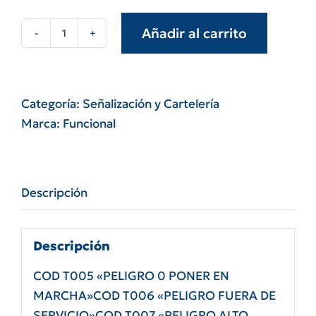
Añadir al carrito
Tarjetas
alto
impacto
doble
Categoría:
Señalización y Cartelería
faz
Marca:
Funcional
blanco
15x10
cantidad
Descripción
Descripción
COD T005 «PELIGRO 0 PONER EN
MARCHA»COD T006 «PELIGRO FUERA DE
SERVICIO»COD T007 «PELIGRO ALTO