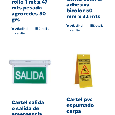
rollo 1 mt x 47
adhesiva
mts pesada
bicolor 50
agroredes 80
mm x 33 mts
grs
Añadir al
Details
Añadir al
Details
carrito
carrito
Cartel pvc
Cartel salida
espumado
o salida de
carpa
emergencia