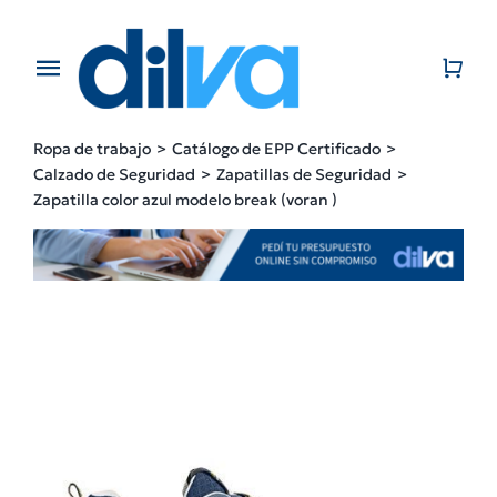
Skip
to
content
Toggle
Navigation
Home
Ropa de trabajo
Catálogo de EPP Certificado
Calzado de Seguridad
Zapatillas de Seguridad
EMPRESA
Zapatilla color azul modelo break (voran )
PRODUCTOS
CATÁLOGO
CONTACTO
BLOG