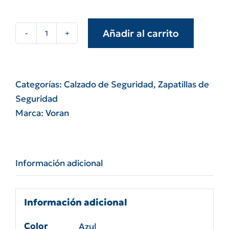
Añadir al carrito
Zapatilla
color
azul
modelo
Categorías:
Calzado de Seguridad
,
Zapatillas de
break
Seguridad
(voran
Marca:
Voran
)
cantidad
Información adicional
Información adicional
Color
Azul