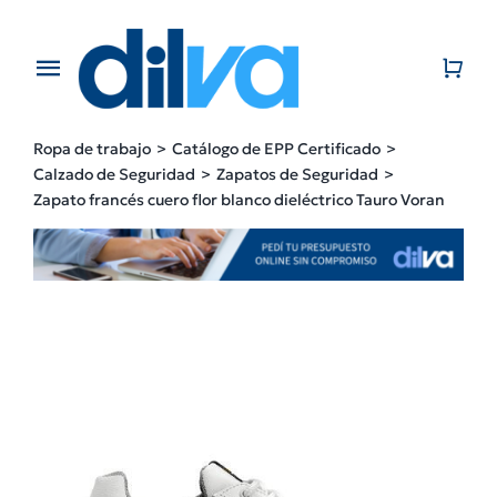
Skip
to
content
Toggle
Navigation
Home
Ropa de trabajo
Catálogo de EPP Certificado
Calzado de Seguridad
Zapatos de Seguridad
EMPRESA
Zapato francés cuero flor blanco dieléctrico Tauro Voran
PRODUCTOS
CATÁLOGO
CONTACTO
BLOG