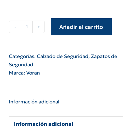
Añadir al carrito
Zapato
francés
cuero
flor
Categorías:
Calzado de Seguridad
,
Zapatos de
blanco
Seguridad
dieléctrico
Marca:
Voran
Tauro
Voran
cantidad
Información adicional
Información adicional