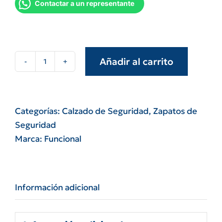
Contactar a un representante
Añadir al carrito
Zapato
francés
cuero
marrón
Categorías:
Calzado de Seguridad
,
Zapatos de
Funcional
Seguridad
con
Marca:
Funcional
puntera
Niza
cantidad
Información adicional