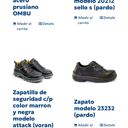
acero
modelo 20212
prusiano
sello s (pardo)
OMBU
Añadir al
Details
carrito
Añadir al
Details
carrito
Zapatilla de
seguridad c/p
Zapato
color marron
modelo 23232
y negra
(pardo)
modelo
attack (voran)
Añadir al
Details