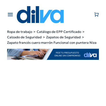
Skip
to
content
Toggle
Navigation
Home
Ropa de trabajo
Catálogo de EPP Certificado
Calzado de Seguridad
Zapatos de Seguridad
EMPRESA
Zapato francés cuero marrón Funcional con puntera Niza
PRODUCTOS
CATÁLOGO
CONTACTO
BLOG