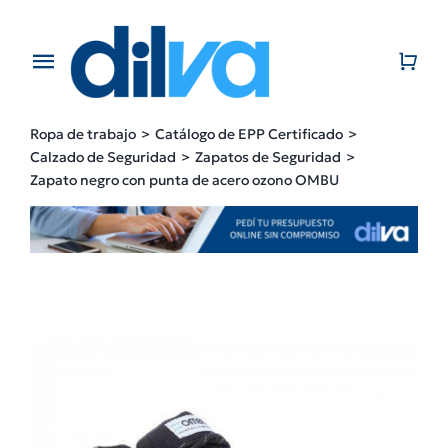
Skip
to
content
Toggle
Navigation
Home
Ropa de trabajo
Catálogo de EPP Certificado
Calzado de Seguridad
Zapatos de Seguridad
EMPRESA
Zapato negro con punta de acero ozono OMBU
PRODUCTOS
CATÁLOGO
CONTACTO
BLOG