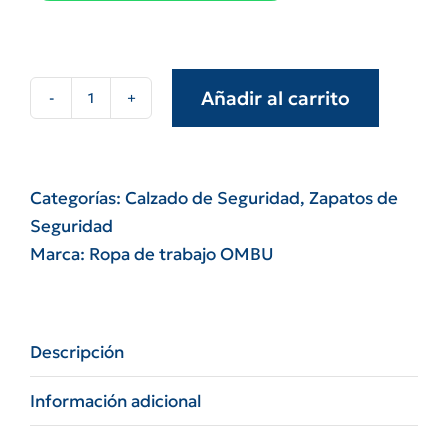
Añadir al carrito
Zapato
negro
con
punta
Categorías:
Calzado de Seguridad
,
Zapatos de
de
Seguridad
acero
Marca:
Ropa de trabajo OMBU
ozono
OMBU
cantidad
Descripción
Información adicional