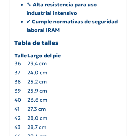
🔧
Alta resistencia para uso
industrial intensivo
✔
Cumple normativas de seguridad
laboral IRAM
Tabla de talles
Talle
Largo del pie
36
23,4 cm
37
24,0 cm
38
25,2 cm
39
25,9 cm
40
26,6 cm
41
27,3 cm
42
28,0 cm
43
28,7 cm