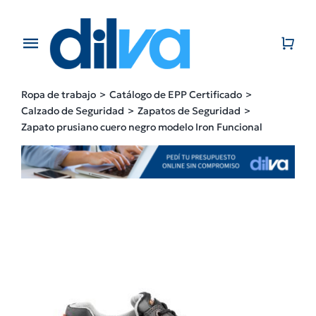
Skip
to
content
Toggle
Navigation
Home
Ropa de trabajo
Catálogo de EPP Certificado
Calzado de Seguridad
Zapatos de Seguridad
EMPRESA
Zapato prusiano cuero negro modelo Iron Funcional
PRODUCTOS
CATÁLOGO
CONTACTO
BLOG