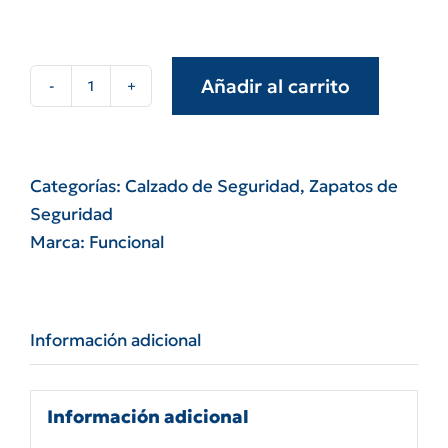
Añadir al carrito
Zapato
prusiano
cuero
negro
Categorías:
Calzado de Seguridad
,
Zapatos de
modelo
Seguridad
Iron
Marca:
Funcional
Funcional
cantidad
Información adicional
Información adicional