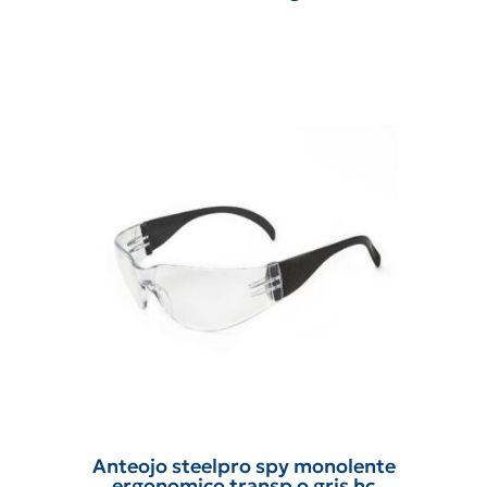
Anteojo steelpro spy monolente
ergonomico transp o gris hc