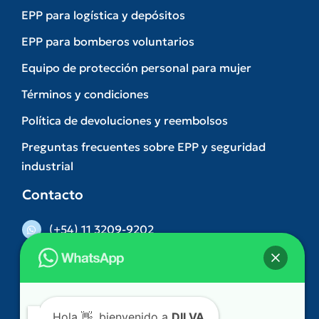
EPP para logística y depósitos
EPP para bomberos voluntarios
Equipo de protección personal para mujer
Términos y condiciones
Política de devoluciones y reembolsos
Preguntas frecuentes sobre EPP y seguridad
industrial
Contacto
(+54) 11 3209-9202
(011) 5263-3074
Hola
👋, bienvenido a
DILVA
comercial@dilva.com.ar
Gonzalez Castillo 312. Ramos Mejia – Buenos
¿Podemos ayudarle?