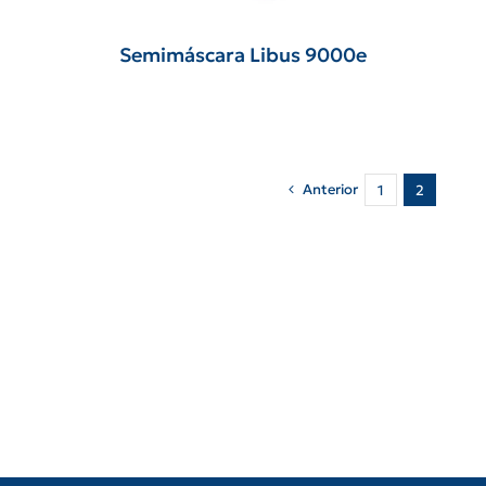
Semimáscara Libus 9000e
Anterior
1
2