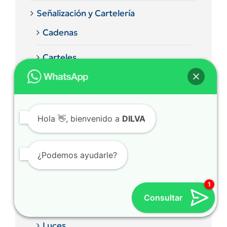
Señalización y Cartelería
Cadenas
Carteles
Cintas Demarcatorias y Reflectivas
Conos
Hola
👋, bienvenido a
DILVA
Mallas para Vallado
¿Podemos ayudarle?
Sin categorizar
Varios
Consultar
Cutter
Luces