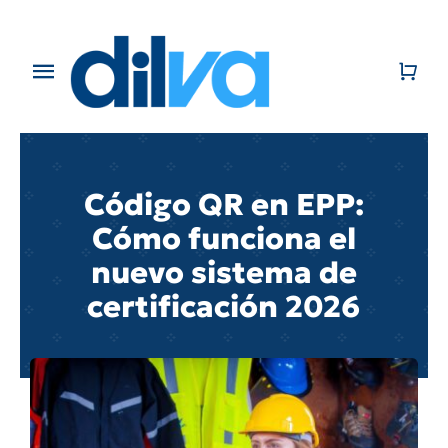
Skip
to
content
Toggle
Navigation
Home
EMPRESA
Código QR en EPP:
Cómo funciona el
PRODUCTOS
nuevo sistema de
certificación 2026
CATÁLOGO
CONTACTO
BLOG