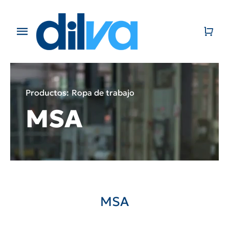
Skip
to
content
Toggle
Navigation
Home
EMPRESA
Productos:
Ropa de trabajo
MSA
PRODUCTOS
CATÁLOGO
CONTACTO
MSA
BLOG