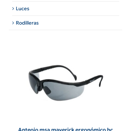
Luces
Rodilleras
Anteojo msa maverick ergonómico hc