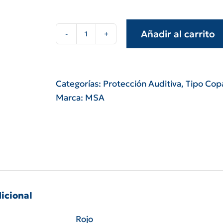
Añadir al carrito
Protector
auditivo
MSA
xls
Categorías:
Protección Auditiva
,
Tipo Cop
cantidad
Marca:
MSA
icional
Rojo