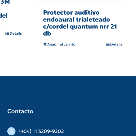
o 3M
Protector auditivo
del
endoaural trialeteado
c/cordel quantum nrr 21
db
Details
Añadir al carrito
Details
Contacto
(+54) 11 3209-9202