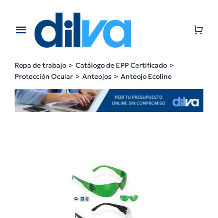
Skip
to
content
Toggle
Navigation
Home
Ropa de trabajo
Catálogo de EPP Certificado
Protección Ocular
Anteojos
Anteojo Ecoline
EMPRESA
PRODUCTOS
CATÁLOGO
CONTACTO
BLOG