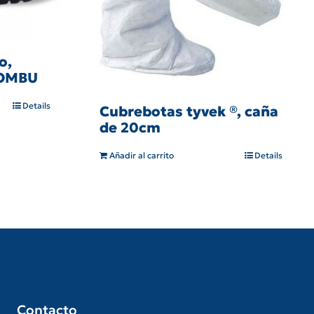
o,
 OMBU
Details
Cubrebotas tyvek ®, caña
de 20cm
Añadir al carrito
Details
Contacto