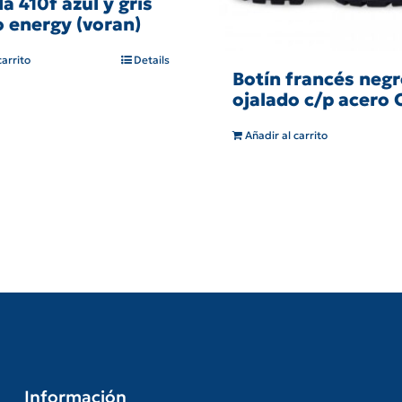
la 410f azul y gris
 energy (voran)
carrito
Details
Botín francés negr
ojalado c/p acero
Añadir al carrito
Información