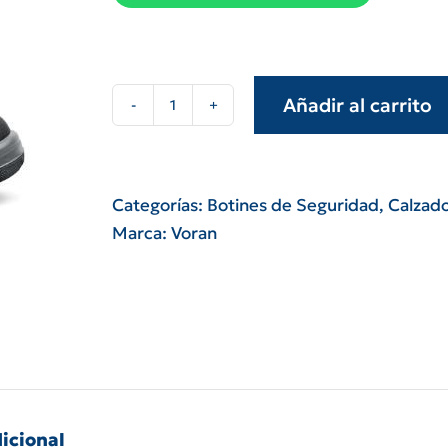
Añadir al carrito
Botín
de
seguridad
negro
Categorías:
Botines de Seguridad
,
Calzad
Voran
Marca:
Voran
Prusiano
Cronos
cantidad
icional