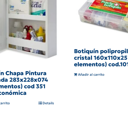
Botiquín polipropi
cristal 160x110x25
elementos) cod.10
ín Chapa Pintura
Añadir al carrito
da 283x228x074
ementos) cod 351
económica
carrito
Details