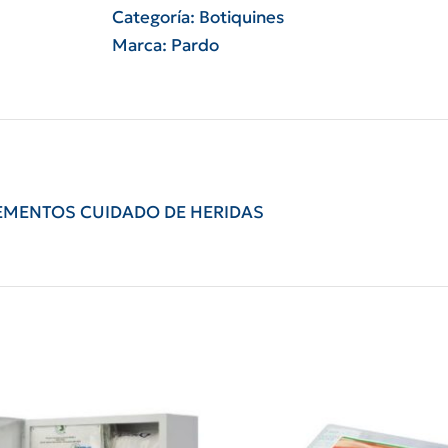
económico
Categoría:
Botiquines
Laborit
Marca:
Pardo
cantidad
LEMENTOS CUIDADO DE HERIDAS