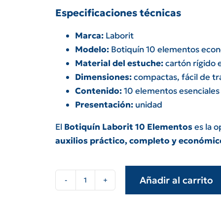
Especificaciones técnicas
Marca:
Laborit
Modelo:
Botiquín 10 elementos eco
Material del estuche:
cartón rígido 
Dimensiones:
compactas, fácil de tr
Contenido:
10 elementos esenciales 
Presentación:
unidad
El
Botiquín Laborit 10 Elementos
es la 
auxilios práctico, completo y económic
Añadir al carrito
Botiquín
10
elementos