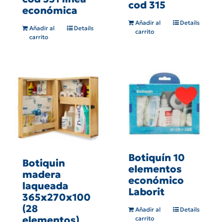
cod 315
económica
Añadir al
Details
Añadir al
Details
carrito
carrito
Botiquín 10
Botiquin
elementos
madera
económico
laqueada
Laborit
365x270x100
(28
Añadir al
Details
elementos)
carrito