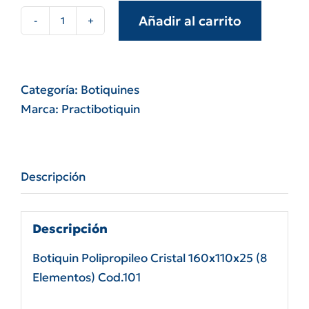
Añadir al carrito
Botiquín
polipropileno
cristal
160x110x25
Categoría:
Botiquines
(8
Marca:
Practibotiquin
elementos)
cod.101
cantidad
Descripción
Descripción
Botiquin Polipropileo Cristal 160x110x25 (8
Elementos) Cod.101