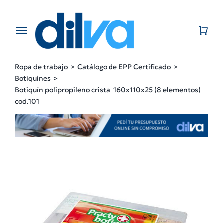
Skip
to
content
Toggle
Navigation
Home
Ropa de trabajo
Catálogo de EPP Certificado
Botiquines
EMPRESA
Botiquín polipropileno cristal 160x110x25 (8 elementos)
cod.101
PRODUCTOS
CATÁLOGO
CONTACTO
BLOG