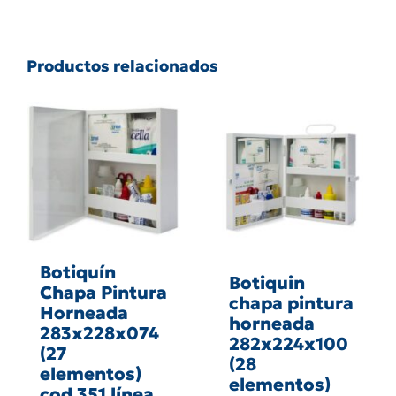
Productos relacionados
Botiquín
Botiquin
Chapa Pintura
chapa pintura
Horneada
horneada
283x228x074
282x224x100
(27
(28
elementos)
elementos)
cod 351 línea