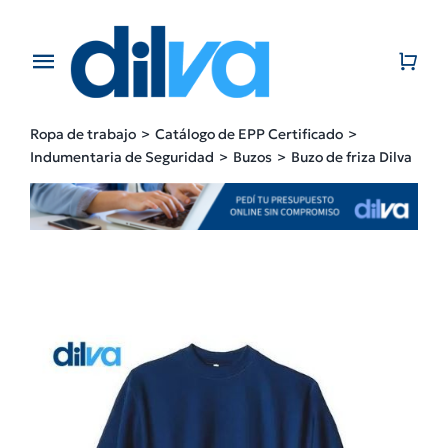
Skip
to
content
Toggle
Navigation
Home
Ropa de trabajo
Catálogo de EPP Certificado
Indumentaria de Seguridad
Buzos
Buzo de friza Dilva
EMPRESA
PRODUCTOS
CATÁLOGO
CONTACTO
BLOG