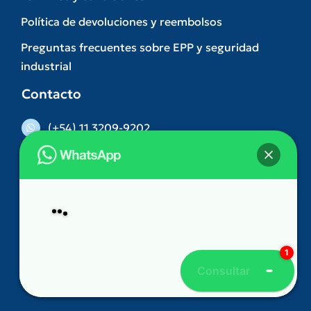
Política de devoluciones y reembolsos
Preguntas frecuentes sobre EPP y seguridad
industrial
Contacto
(+54) 11 3209-9202
(011) 5263-3074
comercial@dilva.com.ar
Gonzalez Castillo 312. Ramos Mejia – Buenos
Hey
👋, bienvenido a
DILVA
Aires
Lunes a Viernes de 9 a 17 hs.
Consultar