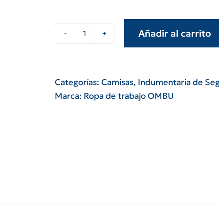
Añadir al carrito
Camisa
de
trabajo
azul
Categorías:
Camisas
,
Indumentaria de Se
OMBU
Marca:
Ropa de trabajo OMBU
cantidad