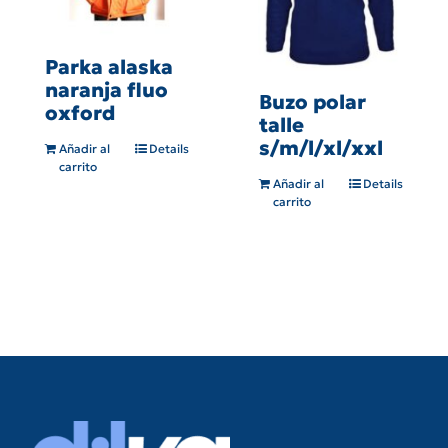
Parka alaska
naranja fluo
Buzo polar
oxford
talle
s/m/l/xl/xxl
Añadir al
Details
carrito
Añadir al
Details
carrito