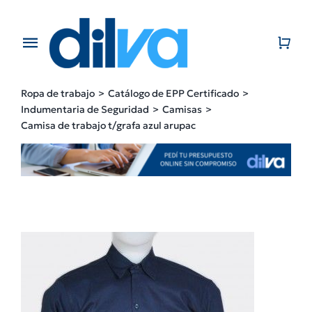
Skip
to
content
Toggle
Navigation
Home
Ropa de trabajo
Catálogo de EPP Certificado
Indumentaria de Seguridad
Camisas
EMPRESA
Camisa de trabajo t/grafa azul arupac
PRODUCTOS
CATÁLOGO
CONTACTO
BLOG