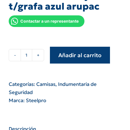
t/grafa azul arupac
Contactar a un representante
Añadir al carrito
Camisa
de
trabajo
t/grafa
Categorías:
Camisas
,
Indumentaria de
azul
Seguridad
arupac
Marca:
Steelpro
cantidad
Descripción